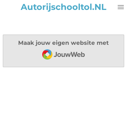
Autorijschooltol.NL
Ga
direct
naar
de
hoofdinhoud
Maak jouw eigen website met
JouwWeb